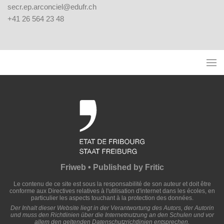
secr.ep.arconciel@edufr.ch
+41 26 564 23 48