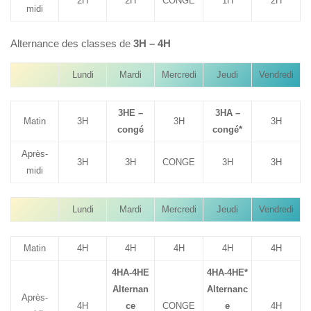
2H
2H
CONGE
1H
2H
midi
Alternance des classes de
3H – 4H
Lundi
Mardi
Mercredi
Jeudi
Vendredi
3HE –
3HA –
Matin
3H
3H
3H
congé
congé*
Après-
3H
3H
CONGE
3H
3H
midi
Lundi
Mardi
Mercredi
Jeudi
Vendredi
Matin
4H
4H
4H
4H
4H
4HA-4HE
4HA-4HE*
Alternan
Alternanc
Après-
4H
ce
CONGE
e
4H