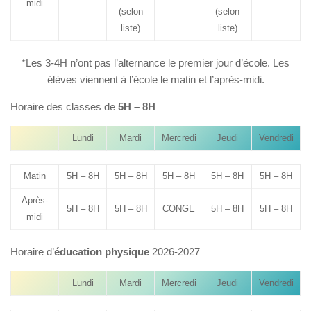
midi
(selon
(selon
liste)
liste)
*Les 3-4H n’ont pas l’alternance le premier jour d’école. Les
élèves viennent à l’école le matin et l’après-midi.
Horaire des classes de
5H – 8H
Lundi
Mardi
Mercredi
Jeudi
Vendredi
Matin
5H – 8H
5H – 8H
5H – 8H
5H – 8H
5H – 8H
Après-
5H – 8H
5H – 8H
CONGE
5H – 8H
5H – 8H
midi
Horaire d’
éducation physique
2026-2027
Lundi
Mardi
Mercredi
Jeudi
Vendredi