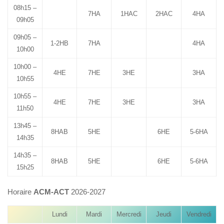
08h15 –
7HA
1HAC
2HAC
4HA
09h05
09h05 –
1-2HB
7HA
4HA
10h00
10h00 –
4HE
7HE
3HE
3HA
10h55
10h55 –
4HE
7HE
3HE
3HA
11h50
13h45 –
8HAB
5HE
6HE
5-6HA
14h35
14h35 –
8HAB
5HE
6HE
5-6HA
15h25
Horaire
ACM-ACT
2026-2027
Lundi
Mardi
Mercredi
Jeudi
Vendredi