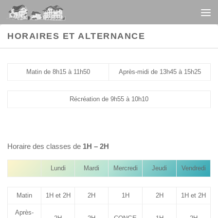
Au dessous du contenu
HORAIRES ET ALTERNANCE
Matin de 8h15 à 11h50
Après-midi de 13h45 à 15h25
Récréation de 9h55 à 10h10
Horaire des classes de
1H – 2H
Lundi
Mardi
Mercredi
Jeudi
Vendredi
Matin
1H et 2H
2H
1H
2H
1H et 2H
Après-